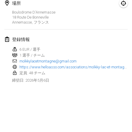
場所
Finska Social Tournament and World Championship Squad Selection
Boulodrome D'Annemasse
2026年2月1日
|
オーストラリア
18 Route De Bonneville
Annemasse
,
フランス
Indoor Polish Open 2026 - Doubles
2026年2月7日
|
ポーランド
登録情報
6 EUR / 選手
Lazala Indoor Cup ZMGZEG
1 選手 / チーム
2026年2月7日
|
ハンガリー
molkkylacetmontagne@gmail.com
https://www.helloasso.com/associations/molkky-lac-et-montagne/evenements/5eme-open-des-lakers
Indoor Polish Open 2026 - Singles
定員: 48 チーム
2026年2月8日
|
ポーランド
2026年5月6日
締切日
:
StranaMölkky
2026年2月14日
|
イタリア
GB Master
リストを表示
2026年2月21日
|
イギリス
表示中
168
トーナメント
監修:
Mölkk Your World