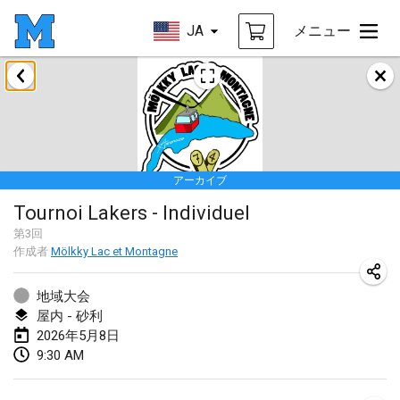
JA
メニュー
2026年1月
Tournoi de la bonne année
2026年1月10日
|
フランス
アーカイブ
Open de Boulay Triplette
Tournoi Lakers - Individuel
2026年1月17日
|
フランス
第
3
回
中止
作成者
Mölkky Lac et Montagne
Concours de Honnelles
2026年1月18日
|
ベルギー
地域大会
屋内 - 砂利
Tournoi de Mölkky - Lesfous Dubâtonvaigeois
2026年5月8日
2026年1月31日
|
フランス
9:30 AM
2026年2月