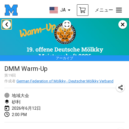
JA
メニュー
2026年1月
Tournoi de la bonne année
2026年1月10日
|
フランス
アーカイブ
Open de Boulay Triplette
DMM Warm-Up
2026年1月17日
|
フランス
第
19
回
中止
作成者
German Federation of Mölkky - Deutscher Mölkky Verband
Concours de Honnelles
2026年1月18日
|
ベルギー
地域大会
砂利
Tournoi de Mölkky - Lesfous Dubâtonvaigeois
2026年6月12日
2026年1月31日
|
フランス
2:00 PM
2026年2月