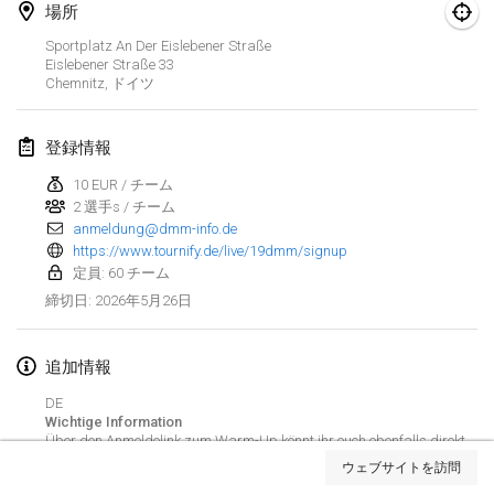
場所
Finska Social Tournament and World Championship Squad Selection
Sportplatz An Der Eislebener Straße
2026年2月1日
|
オーストラリア
Eislebener Straße
33
Chemnitz
,
ドイツ
Indoor Polish Open 2026 - Doubles
2026年2月7日
|
ポーランド
登録情報
10 EUR / チーム
Lazala Indoor Cup ZMGZEG
2 選手s / チーム
2026年2月7日
|
ハンガリー
anmeldung@dmm-info.de
https://www.tournify.de/live/19dmm/signup
Indoor Polish Open 2026 - Singles
定員: 60 チーム
2026年2月8日
|
ポーランド
2026年5月26日
締切日
:
StranaMölkky
追加情報
2026年2月14日
|
イタリア
DE
Wichtige Information
GB Master
リストを表示
Über den Anmeldelink zum Warm-Up könnt ihr euch ebenfalls direkt
2026年2月21日
|
イギリス
zum Turnier anmelden.
ウェブサイトを訪問
------------------------------
表示中
168
トーナメント
監修:
Mölkk Your World