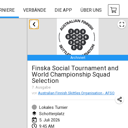
RNIERE
VERBÄNDE
DIE APP
ÜBER UNS
Januar 2026
Tournoi de la bonne année
10. Jan. 2026
|
Frankreich
Archiviert
Open de Boulay Triplette
Finska Social Tournament and
17. Jan. 2026
|
Frankreich
World Championship Squad
ABGESAGT
Selection
Concours de Honnelles
7
. Ausgabe
18. Jan. 2026
|
Belgien
von
Australian Finnish Skittles Organisation - AFSO
Tournoi de Mölkky - Lesfous Dubâtonvaigeois
Lokales Turnier
31. Jan. 2026
|
Frankreich
Schotterplatz
5. Juli 2026
Februar 2026
9:45 AM