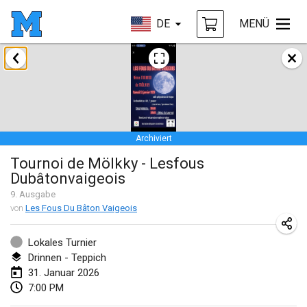
DE
MENÜ
Januar 2026
Tournoi de la bonne année
10. Jan. 2026
|
Frankreich
Archiviert
Open de Boulay Triplette
Tournoi de Mölkky - Lesfous
17. Jan. 2026
|
Frankreich
Dubâtonvaigeois
ABGESAGT
Concours de Honnelles
9
. Ausgabe
von
Les Fous Du Bâton Vaigeois
18. Jan. 2026
|
Belgien
Lokales Turnier
Tournoi de Mölkky - Lesfous Dubâtonvaigeois
Drinnen - Teppich
31. Jan. 2026
|
Frankreich
31. Januar 2026
7:00 PM
Februar 2026