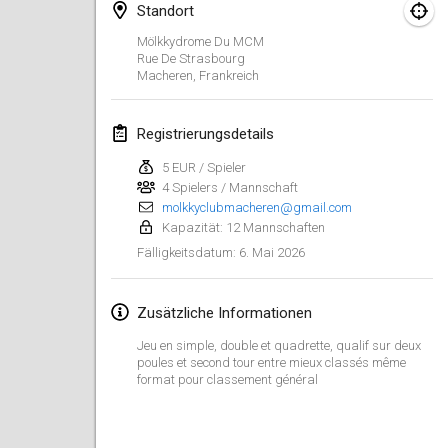
Standort
Finska Social Tournament and World Championship Squad Selection
Mölkkydrome Du MCM
1. Feb. 2026
|
Australien
Rue De Strasbourg
Macheren
,
Frankreich
Indoor Polish Open 2026 - Doubles
7. Feb. 2026
|
Polen
Registrierungsdetails
5 EUR / Spieler
Lazala Indoor Cup ZMGZEG
4 Spielers / Mannschaft
7. Feb. 2026
|
Ungarn
molkkyclubmacheren@gmail.com
Kapazität: 12 Mannschaften
Indoor Polish Open 2026 - Singles
6. Mai 2026
Fälligkeitsdatum
:
8. Feb. 2026
|
Polen
Zusätzliche Informationen
StranaMölkky
14. Feb. 2026
|
Italien
Jeu en simple, double et quadrette, qualif sur deux
poules et second tour entre mieux classés même
format pour classement général
GB Master
21. Feb. 2026
|
Vereinigtes Königreich