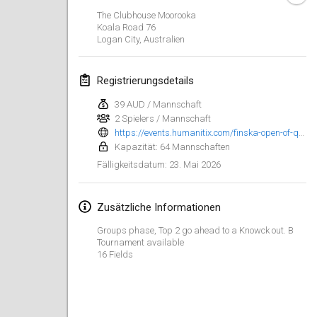
The Clubhouse Moorooka
Finska Social Tournament and World Championship Squad Selection
Koala Road
76
1. Feb. 2026
|
Australien
Logan City
,
Australien
Indoor Polish Open 2026 - Doubles
Registrierungsdetails
7. Feb. 2026
|
Polen
39 AUD / Mannschaft
2 Spielers / Mannschaft
Lazala Indoor Cup ZMGZEG
https://events.humanitix.com/finska-open-of-queensland-2026
7. Feb. 2026
|
Ungarn
Kapazität: 64 Mannschaften
23. Mai 2026
Fälligkeitsdatum
:
Indoor Polish Open 2026 - Singles
8. Feb. 2026
|
Polen
Zusätzliche Informationen
StranaMölkky
Groups phase, Top 2 go ahead to a Knowck out. B
14. Feb. 2026
|
Italien
Tournament available
16 Fields
GB Master
21. Feb. 2026
|
Vereinigtes Königreich