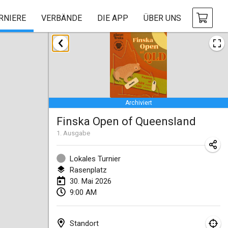
RNIERE
VERBÄNDE
DIE APP
ÜBER UNS
Januar 2026
Tournoi de la bonne année
10. Jan. 2026
|
Frankreich
Archiviert
Open de Boulay Triplette
Finska Open of Queensland
17. Jan. 2026
|
Frankreich
1
. Ausgabe
ABGESAGT
Concours de Honnelles
18. Jan. 2026
|
Belgien
Lokales Turnier
Rasenplatz
Tournoi de Mölkky - Lesfous Dubâtonvaigeois
30. Mai 2026
9:00 AM
31. Jan. 2026
|
Frankreich
Februar 2026
Standort