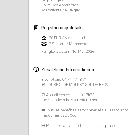
Route Des Ardoisières
Finska Social Tournament and World Championship Squad Selection
Warmifontaine
,
Belgien
1. Feb. 2026
|
Australien
Registrierungsdetails
Indoor Polish Open 2026 - Doubles
7. Feb. 2026
|
Polen
20 EUR / Mannschaft
2 Spielers / Mannschaft
16. Mai 2026
Fälligkeitsdatum
:
Lazala Indoor Cup ZMGZEG
7. Feb. 2026
|
Ungarn
Zusätzliche Informationen
Indoor Polish Open 2026 - Singles
Inscriptions 04 71 17 48 71
8. Feb. 2026
|
Polen
🎯 TOURNOI DE MOLKKY SOLIDAIRE 🎯
⏰ Accueil des équipes à 17h30
StranaMölkky
(avec 2 tickets boisson offerts 🍻)
14. Feb. 2026
|
Italien
❤️ Tous les bénéfices seront reversés à l’association
FasOchampsDuCoq
GB Master
21. Feb. 2026
|
Vereinigtes Königreich
🍔 Petite restauration et boissons sur place