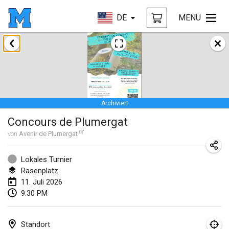
DE
MENÜ
Januar 2026
Tournoi de la bonne année
10. Jan. 2026
|
Frankreich
Archiviert
Open de Boulay Triplette
Concours de Plumergat
17. Jan. 2026
|
Frankreich
von
Avenir de Plumergat
ABGESAGT
Concours de Honnelles
18. Jan. 2026
|
Belgien
Lokales Turnier
Rasenplatz
Tournoi de Mölkky - Lesfous Dubâtonvaigeois
11. Juli 2026
9:30 PM
31. Jan. 2026
|
Frankreich
Februar 2026
Standort