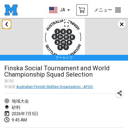
JA
メニュー
2026年1月
Tournoi de la bonne année
2026年1月10日
|
フランス
アーカイブ
Open de Boulay Triplette
Finska Social Tournament and World
2026年1月17日
|
フランス
Championship Squad Selection
中止
Concours de Honnelles
第
7
回
作成者
Australian Finnish Skittles Organisation - AFSO
2026年1月18日
|
ベルギー
地域大会
Tournoi de Mölkky - Lesfous Dubâtonvaigeois
砂利
2026年1月31日
|
フランス
2026年7月5日
9:45 AM
2026年2月