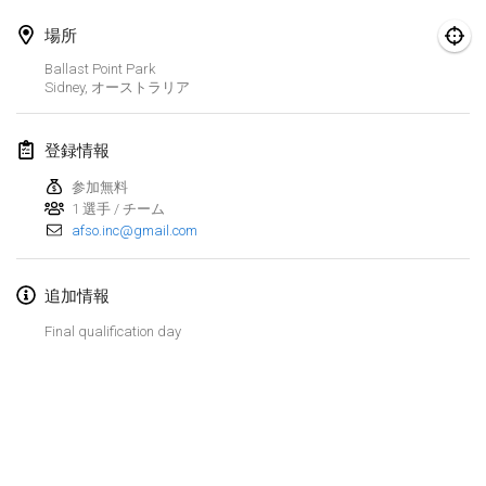
Finska Social Tournament and World Championship Squad Selection
場所
2026年2月1日
|
オーストラリア
Ballast Point Park
Sidney
,
オーストラリア
Indoor Polish Open 2026 - Doubles
2026年2月7日
|
ポーランド
登録情報
Lazala Indoor Cup ZMGZEG
参加無料
1 選手 / チーム
2026年2月7日
|
ハンガリー
afso.inc@gmail.com
Indoor Polish Open 2026 - Singles
2026年2月8日
|
ポーランド
追加情報
Final qualification day
StranaMölkky
2026年2月14日
|
イタリア
GB Master
リストを表示
2026年2月21日
|
イギリス
表示中
168
トーナメント
監修:
Mölkk Your World