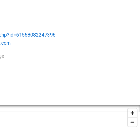
e.php?id=61568082247396
l.com
ge