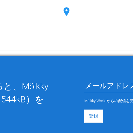
、Mölkky
544kB）を
Mölkky Worldから
登録