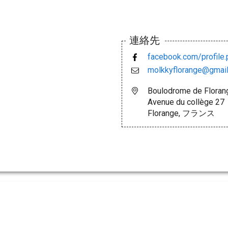
連絡先
facebook.com/profil
molkkyflorange@gmai
Boulodrome de Floran
Avenue du collège 27
Florange, フランス