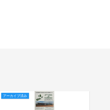
アーカイブ済み
アー