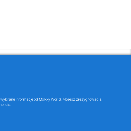
 wybrane informacje od Mölkky World. Możesz zrezygnować z
encie.