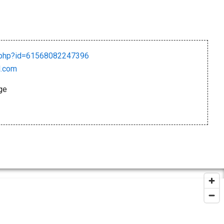
e.php?id=61568082247396
l.com
ge