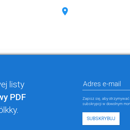
j listy
wy PDF
Zapisz się, aby otrzymywać
subskrypcji w dowolnym mom
ölkky.
SUBSKRYBUJ