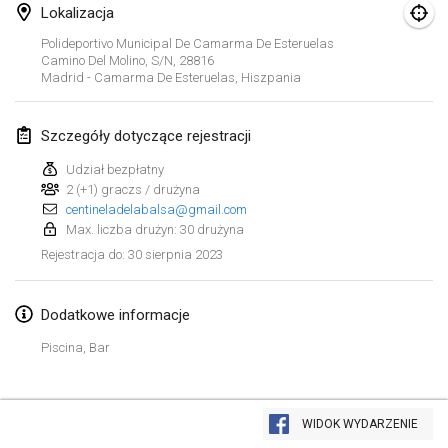
29 sty 2023
|
Stany Zjednoczone
Lokalizacja
Polideportivo Municipal De Camarma De Esteruelas
luty 2023
Camino Del Molino, S/n, 28816
Madrid - Camarma De Esteruelas
,
Hiszpania
Open Grégorien
4 lut 2023
|
Francja
Szczegóły dotyczące rejestracji
Udział bezpłatny
SingeliDuppeli
2 (+1) graczs / drużyna
4 lut 2023
|
Finlandia
centineladelabalsa@gmail.com
Max. liczba drużyn: 30 drużyna
SM HalliMölkky - Finnish Championship
30 sierpnia 2023
Rejestracja do
:
11 lut 2023
|
Finlandia
Dodatkowe informacje
Indoor de la CASAS
18 lut 2023
|
Francja
Piscina, Bar
Faschings-Mölkky
Lista widoku
19 lut 2023
|
Niemcy
WIDOK WYDARZENIE
Wyświetlanie
243
turniejów
Kuratorowany przez
Mölkk Your World