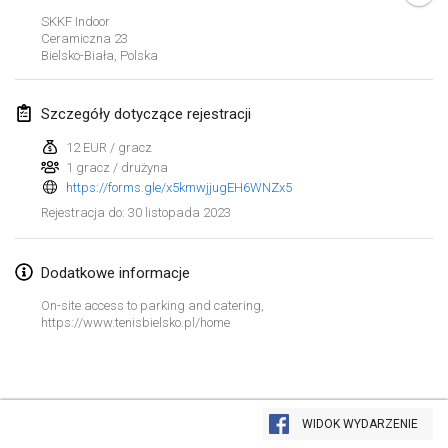
29 sty 2023
|
Stany Zjednoczone
SKKF Indoor
Ceramiczna
23
Bielsko-Biała
,
Polska
luty 2023
Open Grégorien
Szczegóły dotyczące rejestracji
4 lut 2023
|
Francja
12 EUR / gracz
1 gracz / drużyna
SingeliDuppeli
https://forms.gle/x5kmwjjugEH6WNZx5
4 lut 2023
|
Finlandia
30 listopada 2023
Rejestracja do
:
SM HalliMölkky - Finnish Championship
11 lut 2023
|
Finlandia
Dodatkowe informacje
On-site access to parking and catering,
Indoor de la CASAS
https://www.tenisbielsko.pl/home
18 lut 2023
|
Francja
Faschings-Mölkky
Lista widoku
19 lut 2023
|
Niemcy
WIDOK WYDARZENIE
Wyświetlanie
243
turniejów
Kuratorowany przez
Mölkk Your World