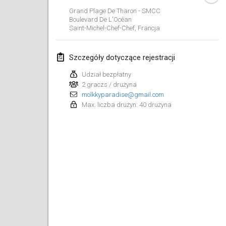
29 sty 2023
|
Stany Zjednoczone
Grand Plage De Tharon - SMCC
Boulevard De L'Océan
Saint-Michel-Chef-Chef
,
Francja
luty 2023
Open Grégorien
Szczegóły dotyczące rejestracji
4 lut 2023
|
Francja
Udział bezpłatny
2 graczs / drużyna
SingeliDuppeli
molkkyparadise@gmail.com
4 lut 2023
|
Finlandia
Max. liczba drużyn: 40 drużyna
SM HalliMölkky - Finnish Championship
11 lut 2023
|
Finlandia
Indoor de la CASAS
18 lut 2023
|
Francja
Faschings-Mölkky
19 lut 2023
|
Niemcy