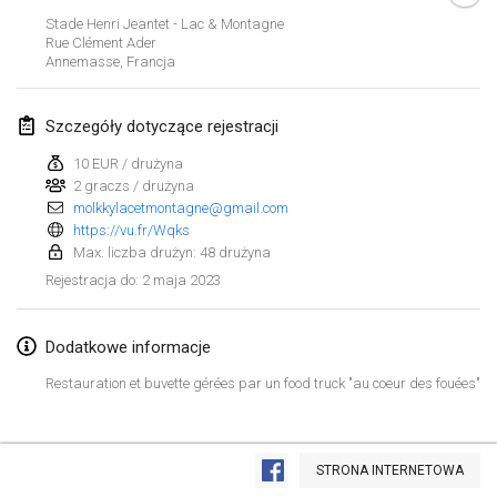
29 sty 2023
|
Stany Zjednoczone
Stade Henri Jeantet - Lac & Montagne
Rue Clément Ader
Annemasse
,
Francja
luty 2023
Open Grégorien
Szczegóły dotyczące rejestracji
4 lut 2023
|
Francja
10 EUR / drużyna
2 graczs / drużyna
SingeliDuppeli
molkkylacetmontagne@gmail.com
4 lut 2023
|
Finlandia
https://vu.fr/Wqks
Max. liczba drużyn: 48 drużyna
SM HalliMölkky - Finnish Championship
2 maja 2023
Rejestracja do
:
11 lut 2023
|
Finlandia
Dodatkowe informacje
Indoor de la CASAS
18 lut 2023
|
Francja
Restauration et buvette gérées par un food truck "au coeur des fouées"
Faschings-Mölkky
Lista widoku
19 lut 2023
|
Niemcy
STRONA INTERNETOWA
Wyświetlanie
243
turniejów
Kuratorowany przez
Mölkk Your World