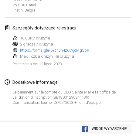
29 sty 2023
|
Stany Zjednoczone
Voie Du Banel
Fratin
,
Belgia
luty 2023
Szczegóły dotyczące rejestracji
Open Grégorien
4 lut 2023
|
Francja
10 EUR / drużyna
2 graczs / drużyna
https://forms.gle/6YcnJn4z6CgcMgSb9
SingeliDuppeli
Max. liczba drużyn: 48 drużyna
4 lut 2023
|
Finlandia
12 lipca 2023
Rejestracja do
:
SM HalliMölkky - Finnish Championship
11 lut 2023
|
Finlandia
Dodatkowe informacje
Le paiement sur le compte du CDJ Sainte-Marie fait office de
Indoor de la CASAS
validation d'inscription (BE13001290841139)
Communication: tournoi 23/07/2023 + nom d'équipe
18 lut 2023
|
Francja
Faschings-Mölkky
Lista widoku
19 lut 2023
|
Niemcy
WIDOK WYDARZENIE
Wyświetlanie
243
turniejów
Kuratorowany przez
Mölkk Your World