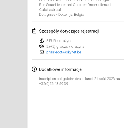
29 sty 2023
|
Stany Zjednoczone
Rue Sous-Lieutenant Catoire - Onderluitenant
Catoirestraat
Dottignies - Dottenijs
,
Belgia
luty 2023
Open Grégorien
Szczegóły dotyczące rejestracji
4 lut 2023
|
Francja
5 EUR / drużyna
2 (+2) graczs / drużyna
SingeliDuppeli
prairiedot@skynet.be
4 lut 2023
|
Finlandia
Dodatkowe informacje
SM HalliMölkky - Finnish Championship
11 lut 2023
|
Finlandia
Inscription obligatoire dès le lundi 21 août 2023 au
+32(0)56 48 59 39
Indoor de la CASAS
18 lut 2023
|
Francja
Faschings-Mölkky
19 lut 2023
|
Niemcy