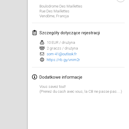
29 sty 2023
|
Stany Zjednoczone
Boulodrome Des Maillettes
Rue Des Maillettes
Vendôme
,
Francja
luty 2023
Open Grégorien
Szczegóły dotyczące rejestracji
4 lut 2023
|
Francja
10 EUR / drużyna
2 graczs / drużyna
SingeliDuppeli
som-41@outlook.fr
4 lut 2023
|
Finlandia
https://rb.gy/vnim2r
SM HalliMölkky - Finnish Championship
Dodatkowe informacje
11 lut 2023
|
Finlandia
Vous savez tout!
Indoor de la CASAS
(Prenez du cash avec vous, la CB ne passe pas.....)
18 lut 2023
|
Francja
Faschings-Mölkky
19 lut 2023
|
Niemcy