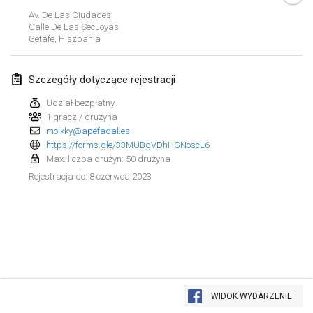
29 sty 2023
|
Stany Zjednoczone
Av. De Las Ciudades
Calle De Las Secuoyas
Getafe
,
Hiszpania
luty 2023
Open Grégorien
Szczegóły dotyczące rejestracji
4 lut 2023
|
Francja
Udział bezpłatny
1 gracz / drużyna
SingeliDuppeli
molkky@apefadal.es
4 lut 2023
|
Finlandia
https://forms.gle/33MUBgVDhHGNoscL6
Max. liczba drużyn: 50 drużyna
SM HalliMölkky - Finnish Championship
8 czerwca 2023
Rejestracja do
:
11 lut 2023
|
Finlandia
Indoor de la CASAS
18 lut 2023
|
Francja
Faschings-Mölkky
Lista widoku
19 lut 2023
|
Niemcy
WIDOK WYDARZENIE
Wyświetlanie
243
turniejów
Kuratorowany przez
Mölkk Your World