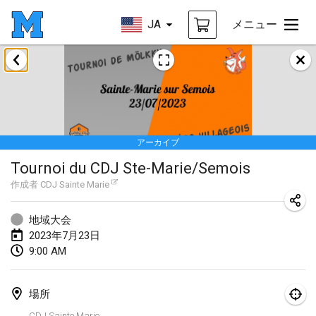
JA
メニュー
2023年1月
LE Tournoi de Noël
2023年1月14日
|
フランス
アーカイブ
Indoor Polish Championship - Halowe Mistrzostwa Polski w Mölkky
Tournoi du CDJ Ste-Marie/Semois
2023年1月14日
|
ポーランド
作成者
CDJ Sainte Marie
Tournoi Mixte ASPTTOM
2023年1月21日
|
フランス
地域大会
2023年7月23日
Tournoi de Mölkky - Lesfous Dubâtonvaigeois
9:00 AM
2023年1月28日
|
フランス
場所
US Mölkky Winter
CDJ Sainte Marie