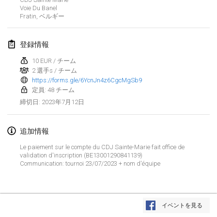
2023年1月29日
|
アメリカ合衆国
Voie Du Banel
Fratin
,
ベルギー
2023年2月
登録情報
Open Grégorien
2023年2月4日
|
フランス
10 EUR / チーム
2 選手s / チーム
https://forms.gle/6YcnJn4z6CgcMgSb9
SingeliDuppeli
定員: 48 チーム
2023年2月4日
|
フィンランド
2023年7月12日
締切日
:
SM HalliMölkky - Finnish Championship
2023年2月11日
|
フィンランド
追加情報
Le paiement sur le compte du CDJ Sainte-Marie fait office de
Indoor de la CASAS
validation d'inscription (BE13001290841139)
Communication: tournoi 23/07/2023 + nom d'équipe
2023年2月18日
|
フランス
Faschings-Mölkky
リストを表示
2023年2月19日
|
ドイツ
イベントを見る
表示中
243
トーナメント
監修:
Mölkk Your World