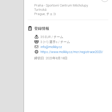
2023年1月29日
|
アメリカ合衆国
Praha - Sportovní Centrum Měcholupy
Turínská
Prague
,
チェコ
2023年2月
Open Grégorien
登録情報
2023年2月4日
|
フランス
35 EUR / チーム
3 (+1) 選手s / チーム
SingeliDuppeli
info@molkky.cz
2023年2月4日
|
フィンランド
https://www.molkky.cz/mcr/registrace2023/
2023年8月18日
締切日
:
SM HalliMölkky - Finnish Championship
2023年2月11日
|
フィンランド
Indoor de la CASAS
2023年2月18日
|
フランス
Faschings-Mölkky
2023年2月19日
|
ドイツ