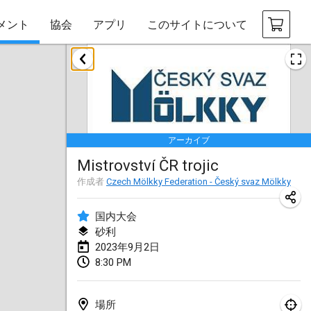
メント
協会
アプリ
このサイトについて
2023年1月
LE Tournoi de Noël
2023年1月14日
|
フランス
アーカイブ
Indoor Polish Championship - Halowe Mistrzostwa Polski w Mölkky
Mistrovství ČR trojic
2023年1月14日
|
ポーランド
作成者
Czech Mölkky Federation - Český svaz Mölkky
Tournoi Mixte ASPTTOM
2023年1月21日
|
フランス
国内大会
砂利
Tournoi de Mölkky - Lesfous Dubâtonvaigeois
2023年9月2日
8:30 PM
2023年1月28日
|
フランス
US Mölkky Winter
場所