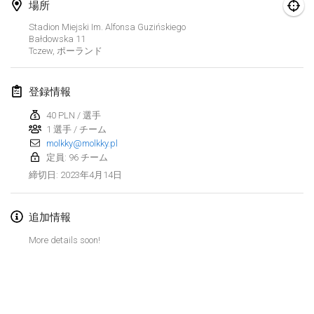
2023年1月29日
|
アメリカ合衆国
場所
Stadion Miejski Im. Alfonsa Guzińskiego
Bałdowska
11
2023年2月
Tczew
,
ポーランド
Open Grégorien
2023年2月4日
|
フランス
登録情報
40 PLN / 選手
SingeliDuppeli
1 選手 / チーム
2023年2月4日
|
フィンランド
molkky@molkky.pl
定員: 96 チーム
SM HalliMölkky - Finnish Championship
2023年4月14日
締切日
:
2023年2月11日
|
フィンランド
追加情報
Indoor de la CASAS
2023年2月18日
|
フランス
More details soon!
Faschings-Mölkky
リストを表示
2023年2月19日
|
ドイツ
表示中
243
トーナメント
監修:
Mölkk Your World