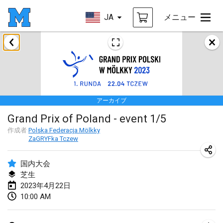
JA
メニュー
2023年1月
LE Tournoi de Noël
2023年1月14日
|
フランス
アーカイブ
Indoor Polish Championship - Halowe Mistrzostwa Polski w Mölkky
Grand Prix of Poland - event 1/5
2023年1月14日
|
ポーランド
作成者
Polska Federacja Mölkky
ZaGRYFka Tczew
Tournoi Mixte ASPTTOM
2023年1月21日
|
フランス
国内大会
芝生
Tournoi de Mölkky - Lesfous Dubâtonvaigeois
2023年4月22日
2023年1月28日
|
フランス
10:00 AM
US Mölkky Winter