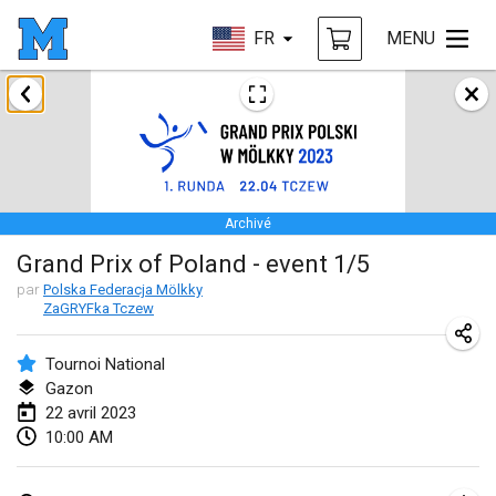
FR
MENU
janvier 2023
LE Tournoi de Noël
14 janv. 2023
|
France
Archivé
Indoor Polish Championship - Halowe Mistrzostwa Polski w Mölkky
Grand Prix of Poland - event 1/5
14 janv. 2023
|
Pologne
par
Polska Federacja Mölkky
ZaGRYFka Tczew
Tournoi Mixte ASPTTOM
21 janv. 2023
|
France
Tournoi National
Gazon
Tournoi de Mölkky - Lesfous Dubâtonvaigeois
22 avril 2023
28 janv. 2023
|
France
10:00 AM
US Mölkky Winter