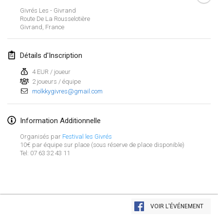
29 janv. 2023
|
États-Unis
Givrés Les - Givrand
Route De La Rousselotière
Givrand
,
France
février 2023
Open Grégorien
Détails d'Inscription
4 févr. 2023
|
France
4 EUR / joueur
2 joueurs / équipe
SingeliDuppeli
molkkygivres@gmail.com
4 févr. 2023
|
Finlande
SM HalliMölkky - Finnish Championship
Information Additionnelle
11 févr. 2023
|
Finlande
Organisés par
Festival les Givrés
10€ par équipe sur place (sous réserve de place disponible)
Tel: 07 63 32 43 11
Indoor de la CASAS
18 févr. 2023
|
France
Faschings-Mölkky
Afficher la liste
19 févr. 2023
|
Allemagne
VOIR L'ÉVÉNEMENT
Montrant
243
tournois
Maintenu par
Mölkk Your World