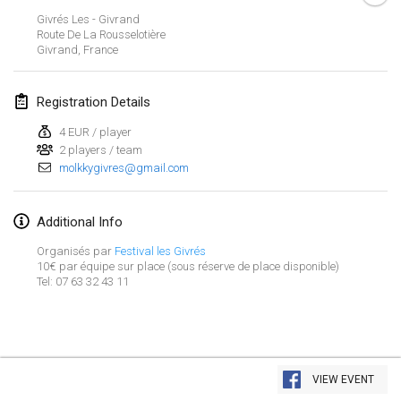
Jan 29, 2023
|
United States
Givrés Les - Givrand
Route De La Rousselotière
Givrand
,
France
February 2023
Open Grégorien
Registration Details
Feb 4, 2023
|
France
4 EUR / player
2 players / team
SingeliDuppeli
molkkygivres@gmail.com
Feb 4, 2023
|
Finland
SM HalliMölkky - Finnish Championship
Additional Info
Feb 11, 2023
|
Finland
Organisés par
Festival les Givrés
10€ par équipe sur place (sous réserve de place disponible)
Tel: 07 63 32 43 11
Indoor de la CASAS
Feb 18, 2023
|
France
Faschings-Mölkky
View list
Feb 19, 2023
|
Germany
VIEW EVENT
Showing
243
tournaments
Curated by
Mölkk Your World