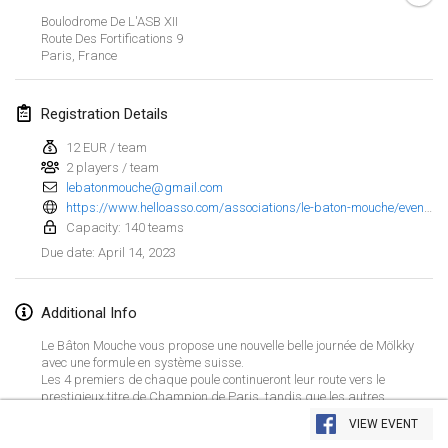
Jan 29, 2023
|
United States
Boulodrome De L'ASB XII
Route Des Fortifications
9
Paris
,
France
February 2023
Open Grégorien
Registration Details
Feb 4, 2023
|
France
12 EUR / team
2 players / team
SingeliDuppeli
lebatonmouche@gmail.com
Feb 4, 2023
|
Finland
https://www.helloasso.com/associations/le-baton-mouche/evenements/trophee-guy-louisy-2023?fbclid=IwAR25MQMxuEk7zZ0gcdpJ0Y3t4iNLVbEEUIxn8Z7yklFctpIgmyBPgKFbp-8
Capacity: 140 teams
SM HalliMölkky - Finnish Championship
April 14, 2023
Due date
:
Feb 11, 2023
|
Finland
Additional Info
Indoor de la CASAS
Feb 18, 2023
|
France
Le Bâton Mouche vous propose une nouvelle belle journée de Mölkky
avec une formule en système suisse.
Les 4 premiers de chaque poule continueront leur route vers le
Faschings-Mölkky
View list
prestigieux titre de Champion de Paris, tandis que les autres
Feb 19, 2023
|
Germany
participants joueront un dernier match de classement.
VIEW EVENT
Un classement final sera établi pour l'ensemble des équipes.
Showing
243
tournaments
Curated by
Mölkk Your World