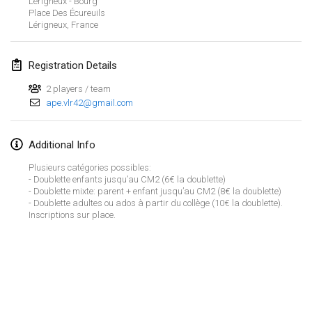
Lérigneux - Bourg
Jan 29, 2023
|
United States
Place Des Écureuils
Lérigneux
,
France
February 2023
Registration Details
Open Grégorien
Feb 4, 2023
|
France
2 players / team
ape.vlr42@gmail.com
SingeliDuppeli
Feb 4, 2023
|
Finland
Additional Info
Plusieurs catégories possibles:
SM HalliMölkky - Finnish Championship
- Doublette enfants jusqu’au CM2 (6€ la doublette)
Feb 11, 2023
|
Finland
- Doublette mixte: parent + enfant jusqu’au CM2 (8€ la doublette)
- Doublette adultes ou ados à partir du collège (10€ la doublette).
Inscriptions sur place.
Indoor de la CASAS
Feb 18, 2023
|
France
Faschings-Mölkky
View list
Feb 19, 2023
|
Germany
Showing
243
tournaments
Curated by
Mölkk Your World