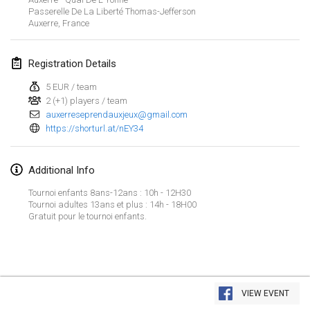
Jan 29, 2023
|
United States
Passerelle De La Liberté Thomas-Jefferson
Auxerre
,
France
February 2023
Registration Details
Open Grégorien
Feb 4, 2023
|
France
5 EUR / team
2 (+1) players / team
auxerreseprendauxjeux@gmail.com
SingeliDuppeli
https://shorturl.at/nEY34
Feb 4, 2023
|
Finland
Additional Info
SM HalliMölkky - Finnish Championship
Feb 11, 2023
|
Finland
Tournoi enfants 8ans-12ans : 10h - 12H30
Tournoi adultes 13ans et plus : 14h - 18H00
Gratuit pour le tournoi enfants.
Indoor de la CASAS
Feb 18, 2023
|
France
Faschings-Mölkky
View list
Feb 19, 2023
|
Germany
VIEW EVENT
Showing
243
tournaments
Curated by
Mölkk Your World