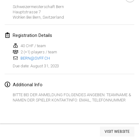
Jan 29, 2023
|
United States
Schweizermeisterschaft Bern
Hauptstrasse
7
Wohlen Bei Bern
,
Switzerland
February 2023
Open Grégorien
Registration Details
Feb 4, 2023
|
France
40 CHF / team
2 (+1) players / team
SingeliDuppeli
BERN@SVFF.CH
Feb 4, 2023
|
Finland
August 31, 2023
Due date
:
SM HalliMölkky - Finnish Championship
Feb 11, 2023
|
Finland
Additional Info
BITTE BEI DER ANMELDUNG FOLGENDES ANGEBEN: TEAMNAME &
Indoor de la CASAS
NAMEN DER SPIELER KONTAKTINFO: EMAIL, TELEFONNUMMER
Feb 18, 2023
|
France
Faschings-Mölkky
View list
Feb 19, 2023
|
Germany
VISIT WEBSITE
Showing
243
tournaments
Curated by
Mölkk Your World