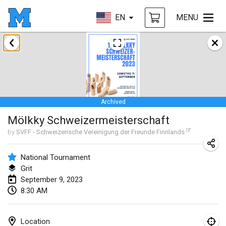
EN
MENU
January 2023
LE Tournoi de Noël
Jan 14, 2023
|
France
Archived
Indoor Polish Championship - Halowe Mistrzostwa Polski w Mölkky
Mölkky Schweizermeisterschaft
Jan 14, 2023
|
Poland
by
SVFF - Schweizerische Vereinigung der Freunde Finnlands
Tournoi Mixte ASPTTOM
Jan 21, 2023
|
France
National Tournament
Grit
Tournoi de Mölkky - Lesfous Dubâtonvaigeois
September 9, 2023
8:30 AM
Jan 28, 2023
|
France
US Mölkky Winter
Location