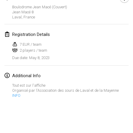
Jan 29, 2023
|
United States
Boulodrome Jean Macé (couvert)
Jean Macé
8
February 2023
Laval
,
France
Open Grégorien
Registration Details
Feb 4, 2023
|
France
7 EUR / team
2 players / team
SingeliDuppeli
May 8, 2023
Due date
:
Feb 4, 2023
|
Finland
SM HalliMölkky - Finnish Championship
Additional Info
Feb 11, 2023
|
Finland
Tout est sur l'affiche
Organisé par l'Association des sours de Laval et de la Mayenne
Indoor de la CASAS
INFO
Feb 18, 2023
|
France
Faschings-Mölkky
View list
Feb 19, 2023
|
Germany
Showing
243
tournaments
Curated by
Mölkk Your World