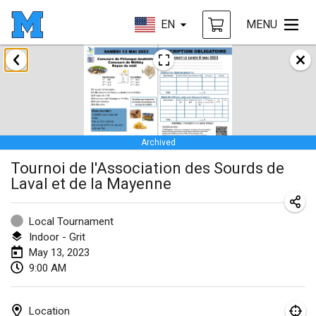
EN
MENU
January 2023
LE Tournoi de Noël
Jan 14, 2023
|
France
Archived
Indoor Polish Championship - Halowe Mistrzostwa Polski w Mölkky
Tournoi de l'Association des Sourds de
Jan 14, 2023
|
Poland
Laval et de la Mayenne
Tournoi Mixte ASPTTOM
Jan 21, 2023
|
France
Local Tournament
Indoor - Grit
Tournoi de Mölkky - Lesfous Dubâtonvaigeois
May 13, 2023
Jan 28, 2023
|
France
9:00 AM
US Mölkky Winter
Location