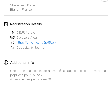
Jan 29, 2023
|
United States
Stade Jean Daniel
Bignan
,
France
February 2023
Registration Details
Open Grégorien
Feb 4, 2023
|
France
5 EUR / player
2 players / team
https://tinyurl.com/2p95cerk
SingeliDuppeli
Capacity: 64 teams
Feb 4, 2023
|
Finland
SM HalliMölkky - Finnish Championship
Additional Info
Feb 11, 2023
|
Finland
Une partie des recettes sera reversée à l’association caritative « Des
papillons pour Louna »
Indoor de la CASAS
A très vite, Les petits bleus 💙
Feb 18, 2023
|
France
Faschings-Mölkky
View list
Feb 19, 2023
|
Germany
Showing
243
tournaments
Curated by
Mölkk Your World