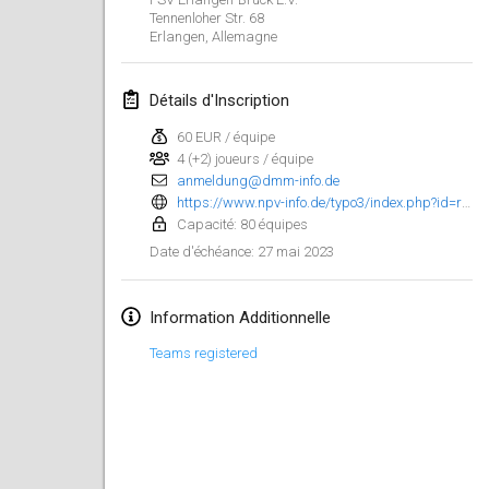
29 janv. 2023
|
États-Unis
Tennenloher Str. 68
Erlangen
,
Allemagne
février 2023
Détails d'Inscription
Open Grégorien
4 févr. 2023
|
France
60 EUR / équipe
4 (+2) joueurs / équipe
anmeldung@dmm-info.de
SingeliDuppeli
https://www.npv-info.de/typo3/index.php?id=registration&L=0
4 févr. 2023
|
Finlande
Capacité: 80 équipes
27 mai 2023
Date d'échéance
:
SM HalliMölkky - Finnish Championship
11 févr. 2023
|
Finlande
Information Additionnelle
Indoor de la CASAS
Teams registered
18 févr. 2023
|
France
Faschings-Mölkky
19 févr. 2023
|
Allemagne