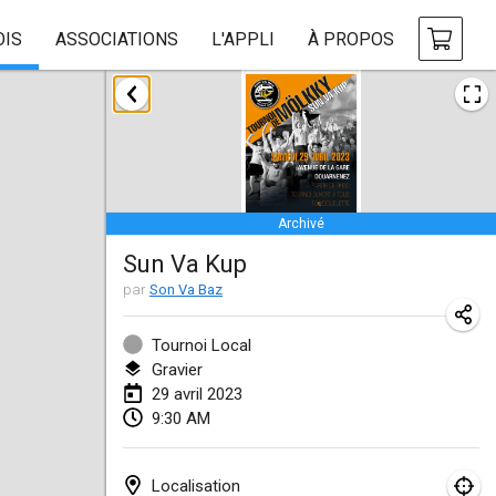
OIS
ASSOCIATIONS
L'APPLI
À PROPOS
janvier 2023
LE Tournoi de Noël
14 janv. 2023
|
France
Archivé
Indoor Polish Championship - Halowe Mistrzostwa Polski w Mölkky
Sun Va Kup
14 janv. 2023
|
Pologne
par
Son Va Baz
Tournoi Mixte ASPTTOM
21 janv. 2023
|
France
Tournoi Local
Gravier
Tournoi de Mölkky - Lesfous Dubâtonvaigeois
29 avril 2023
9:30 AM
28 janv. 2023
|
France
US Mölkky Winter
Localisation