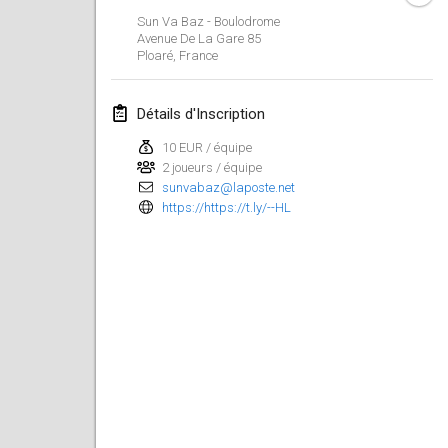
29 janv. 2023
|
États-Unis
Sun Va Baz - Boulodrome
Avenue De La Gare
85
Ploaré
,
France
février 2023
Open Grégorien
Détails d'Inscription
4 févr. 2023
|
France
10 EUR / équipe
2 joueurs / équipe
SingeliDuppeli
sunvabaz@laposte.net
4 févr. 2023
|
Finlande
https://https://t.ly/--HL
SM HalliMölkky - Finnish Championship
11 févr. 2023
|
Finlande
Indoor de la CASAS
18 févr. 2023
|
France
Faschings-Mölkky
19 févr. 2023
|
Allemagne