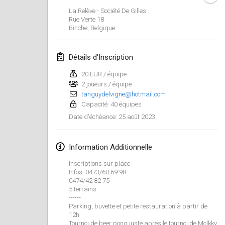
29 janv. 2023
|
États-Unis
La Relève - Société De Gilles
Rue Verte
18
Binche
,
Belgique
février 2023
Open Grégorien
Détails d'Inscription
4 févr. 2023
|
France
20 EUR / équipe
2 joueurs / équipe
SingeliDuppeli
tanguydelvigne@hotmail.com
4 févr. 2023
|
Finlande
Capacité: 40 équipes
25 août 2023
Date d'échéance
:
SM HalliMölkky - Finnish Championship
11 févr. 2023
|
Finlande
Information Additionnelle
Indoor de la CASAS
Inscriptions sur place
18 févr. 2023
|
France
Infos: 0473/60 69 98
0474/42 82 75
5 terrains
Faschings-Mölkky
------
Parking, buvette et petite restauration à partir de
19 févr. 2023
|
Allemagne
12h
Tournoi de beer pong juste après le tournoi de Molkky