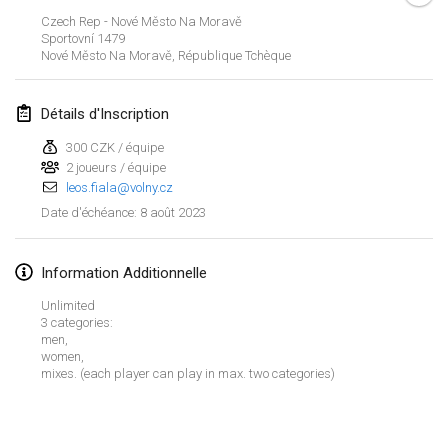
29 janv. 2023
|
États-Unis
Czech Rep - Nové Město Na Moravě
Sportovní
1479
Nové Město Na Moravě
,
République Tchèque
février 2023
Open Grégorien
Détails d'Inscription
4 févr. 2023
|
France
300 CZK / équipe
2 joueurs / équipe
SingeliDuppeli
leos.fiala@volny.cz
4 févr. 2023
|
Finlande
8 août 2023
Date d'échéance
:
SM HalliMölkky - Finnish Championship
11 févr. 2023
|
Finlande
Information Additionnelle
Unlimited
Indoor de la CASAS
3 categories:
men,
18 févr. 2023
|
France
women,
mixes. (each player can play in max. two categories)
Faschings-Mölkky
Afficher la liste
19 févr. 2023
|
Allemagne
Montrant
243
tournois
Maintenu par
Mölkk Your World