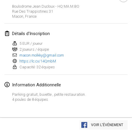
29 janv. 2023
|
États-Unis
Boulodrome Jean Ducloux - HQ MA.M.BO
Rue Des Trappistines
31
Macon
,
France
février 2023
Open Grégorien
Détails d'Inscription
4 févr. 2023
|
France
5 EUR / joueur
2 joueurs / équipe
SingeliDuppeli
macon.molkky@gmail.com
4 févr. 2023
|
Finlande
https://lc.cx/14QmbM
Capacité: 32 équipes
SM HalliMölkky - Finnish Championship
11 févr. 2023
|
Finlande
Information Additionnelle
Indoor de la CASAS
Parking gratuit, buvette , petite restauration.
4 poules de 8 équipes
18 févr. 2023
|
France
Faschings-Mölkky
Afficher la liste
19 févr. 2023
|
Allemagne
VOIR L'ÉVÉNEMENT
Montrant
243
tournois
Maintenu par
Mölkk Your World