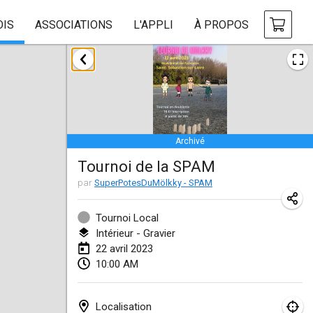
OIS
ASSOCIATIONS
L'APPLI
À PROPOS
janvier 2023
LE Tournoi de Noël
14 janv. 2023
|
France
Archivé
Indoor Polish Championship - Halowe Mistrzostwa Polski w Mölkky
Tournoi de la SPAM
14 janv. 2023
|
Pologne
par
SuperPotesDuMölkky - SPAM
Tournoi Mixte ASPTTOM
21 janv. 2023
|
France
Tournoi Local
Intérieur - Gravier
Tournoi de Mölkky - Lesfous Dubâtonvaigeois
22 avril 2023
10:00 AM
28 janv. 2023
|
France
US Mölkky Winter
Localisation