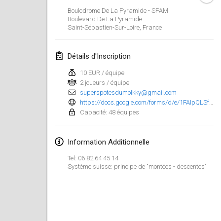
29 janv. 2023
|
États-Unis
Boulodrome De La Pyramide - SPAM
Boulevard De La Pyramide
Saint-Sébastien-Sur-Loire
,
France
février 2023
Open Grégorien
Détails d'Inscription
4 févr. 2023
|
France
10 EUR / équipe
2 joueurs / équipe
SingeliDuppeli
superspotesdumolkky@gmail.com
4 févr. 2023
|
Finlande
https://docs.google.com/forms/d/e/1FAIpQLSfDjZ0Oa_0Lz1aECIOJZ441bmi6ZWvUI4GusYo2vzroac_3Mw/viewform
Capacité: 48 équipes
SM HalliMölkky - Finnish Championship
11 févr. 2023
|
Finlande
Information Additionnelle
Indoor de la CASAS
Tel: 06 82 64 45 14
Système suisse: principe de "montées - descentes"
18 févr. 2023
|
France
Faschings-Mölkky
19 févr. 2023
|
Allemagne