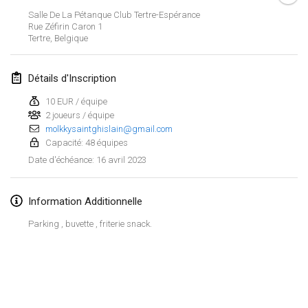
29 janv. 2023
|
États-Unis
Salle De La Pétanque Club Tertre-Espérance
Rue Zéfirin Caron
1
Tertre
,
Belgique
février 2023
Open Grégorien
Détails d'Inscription
4 févr. 2023
|
France
10 EUR / équipe
2 joueurs / équipe
SingeliDuppeli
molkkysaintghislain@gmail.com
4 févr. 2023
|
Finlande
Capacité: 48 équipes
16 avril 2023
Date d'échéance
:
SM HalliMölkky - Finnish Championship
11 févr. 2023
|
Finlande
Information Additionnelle
Indoor de la CASAS
Parking , buvette , friterie snack.
18 févr. 2023
|
France
Faschings-Mölkky
Afficher la liste
19 févr. 2023
|
Allemagne
Montrant
243
tournois
Maintenu par
Mölkk Your World