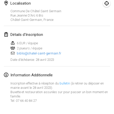
29 janv. 2023
|
États-Unis
Localisation
Commune De Châtel Saint Germain
février 2023
Rue Jeanne D'Arc
6 Bis
Châtel-Saint-Germain
,
France
Open Grégorien
4 févr. 2023
|
France
Détails d'Inscription
6 EUR / équipe
SingeliDuppeli
2 joueurs / équipe
4 févr. 2023
|
Finlande
biblio@chatel-saint-germain.fr
28 avril 2023
Date d'échéance
:
SM HalliMölkky - Finnish Championship
11 févr. 2023
|
Finlande
Information Additionnelle
Indoor de la CASAS
Inscription effective à réception du
bulletin
(à retirer ou déposer en
18 févr. 2023
|
France
mairie avant le 28 avril 2023).
Buvette et restauration assurées sur pour passer un bon moment en
famille.
Faschings-Mölkky
Afficher la liste
Tel: 07 66 40 84 27
19 févr. 2023
|
Allemagne
Montrant
243
tournois
Maintenu par
Mölkk Your World