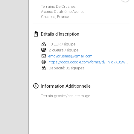
29 janv. 2023
|
États-Unis
Terrains De Crusnes
Avenue Quatrième Avenue
Crusnes
,
France
février 2023
Open Grégorien
Détails d'Inscription
4 févr. 2023
|
France
10 EUR / équipe
2 joueurs / équipe
SingeliDuppeli
emc2crusnes@gmail.com
4 févr. 2023
|
Finlande
https://docs.google.com/forms/d/1n-q7X32WmO3Lkv2zPT4MYph3lSunTt2C_2WPjlwHlpo/viewform?edit_requested=true&fbclid=IwAR2OSaAWXXBTbetZhIuUpU7FkfzbKaZfFnfi6G6uAvG-9RxEtldPin0eOmM
Capacité: 32 équipes
SM HalliMölkky - Finnish Championship
11 févr. 2023
|
Finlande
Information Additionnelle
Indoor de la CASAS
Terrain gravier/schiste rouge
18 févr. 2023
|
France
Faschings-Mölkky
19 févr. 2023
|
Allemagne