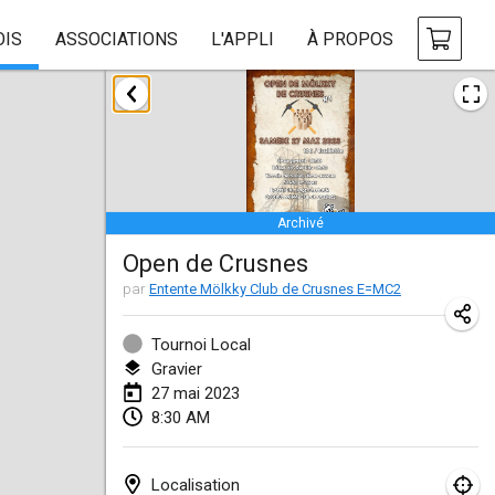
OIS
ASSOCIATIONS
L'APPLI
À PROPOS
janvier 2023
LE Tournoi de Noël
14 janv. 2023
|
France
Archivé
Indoor Polish Championship - Halowe Mistrzostwa Polski w Mölkky
Open de Crusnes
14 janv. 2023
|
Pologne
par
Entente Mölkky Club de Crusnes E=MC2
Tournoi Mixte ASPTTOM
21 janv. 2023
|
France
Tournoi Local
Gravier
Tournoi de Mölkky - Lesfous Dubâtonvaigeois
27 mai 2023
8:30 AM
28 janv. 2023
|
France
US Mölkky Winter
Localisation