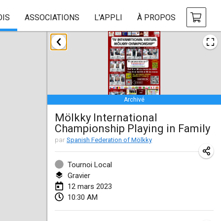
OIS
ASSOCIATIONS
L'APPLI
À PROPOS
janvier 2023
LE Tournoi de Noël
14 janv. 2023
|
France
Archivé
Indoor Polish Championship - Halowe Mistrzostwa Polski w Mölkky
Mölkky International
14 janv. 2023
|
Pologne
Championship Playing in Family
Tournoi Mixte ASPTTOM
par
Spanish Federation of Mölkky
21 janv. 2023
|
France
Tournoi Local
Tournoi de Mölkky - Lesfous Dubâtonvaigeois
Gravier
12 mars 2023
28 janv. 2023
|
France
10:30 AM
US Mölkky Winter