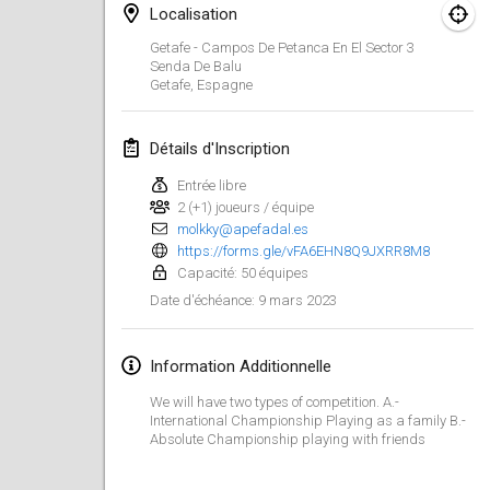
29 janv. 2023
|
États-Unis
Localisation
Getafe - Campos De Petanca En El Sector 3
février 2023
Senda De Balu
Getafe
,
Espagne
Open Grégorien
4 févr. 2023
|
France
Détails d'Inscription
Entrée libre
SingeliDuppeli
2 (+1) joueurs / équipe
4 févr. 2023
|
Finlande
molkky@apefadal.es
https://forms.gle/vFA6EHN8Q9JXRR8M8
SM HalliMölkky - Finnish Championship
Capacité: 50 équipes
11 févr. 2023
|
Finlande
9 mars 2023
Date d'échéance
:
Indoor de la CASAS
Information Additionnelle
18 févr. 2023
|
France
We will have two types of competition. A.-
International Championship Playing as a family B.-
Faschings-Mölkky
Absolute Championship playing with friends
19 févr. 2023
|
Allemagne