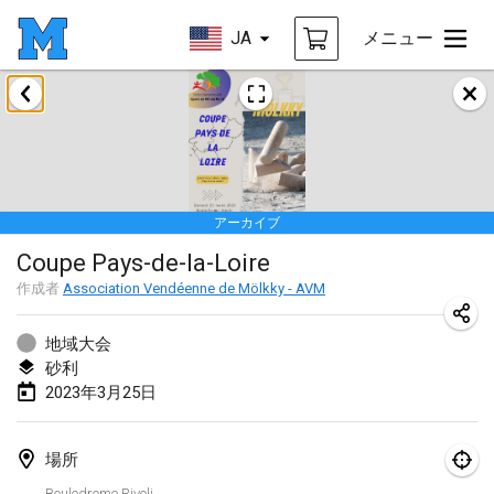
JA
メニュー
2023年1月
LE Tournoi de Noël
2023年1月14日
|
フランス
アーカイブ
Indoor Polish Championship - Halowe Mistrzostwa Polski w Mölkky
Coupe Pays-de-la-Loire
2023年1月14日
|
ポーランド
作成者
Association Vendéenne de Mölkky - AVM
Tournoi Mixte ASPTTOM
2023年1月21日
|
フランス
地域大会
砂利
Tournoi de Mölkky - Lesfous Dubâtonvaigeois
2023年3月25日
2023年1月28日
|
フランス
場所
US Mölkky Winter
Boulodrome Rivoli