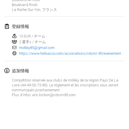
2023年1月29日
|
アメリカ合衆国
Boulevard Rivoli
La Roche-Sur-Yon
,
フランス
2023年2月
登録情報
Open Grégorien
2023年2月4日
|
フランス
10 EUR / チーム
2 選手s / チーム
molkky85@gmail.com
SingeliDuppeli
https://www.helloasso.com/associations/cdsmr-85/evenements/1ere-coupe-pays-de-la-loire-de-molkky?_ga=2.259444681.290815726.1672648194-914625917.1661241219&_gac=1.220623466.1670925873.Cj0KCQiA4uCcBhDdARIsAH5jyUlGjQnXuZvUfXTU71N1TaCd8YS0pqNncaWOwA5ev2o4glEctnbfaO0aApPZEALw_wcB&fbclid=IwAR2A6GG-bC5nXZDIaNWr5SyfHNyfbvooJwn40reEUE65ZdNPuG_CehSX5kI
2023年2月4日
|
フィンランド
追加情報
SM HalliMölkky - Finnish Championship
2023年2月11日
|
フィンランド
Compétition réservée aux clubs de mölkky de la région Pays De La
Loire (44-49-53-72-85). Le règlement et les inscriptions vous seront
communiqués prochainement.
Indoor de la CASAS
Plus d'infos: eric.bichon@cdsmr85.com
2023年2月18日
|
フランス
Faschings-Mölkky
リストを表示
2023年2月19日
|
ドイツ
表示中
243
トーナメント
監修:
Mölkk Your World