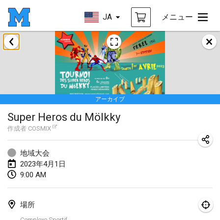
JA
メニュー
2023年1月
LE Tournoi de Noël
2023年1月14日
|
フランス
アーカイブ
Indoor Polish Championship - Halowe Mistrzostwa Polski w Mölkky
Super Heros du Mölkky
2023年1月14日
|
ポーランド
作成者
COSMIX
Tournoi Mixte ASPTTOM
2023年1月21日
|
フランス
地域大会
2023年4月1日
Tournoi de Mölkky - Lesfous Dubâtonvaigeois
9:00 AM
2023年1月28日
|
フランス
場所
US Mölkky Winter
Complexe Sportif