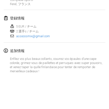
2023年1月29日
|
アメリカ合衆国
Ferel
,
フランス
2023年2月
登録情報
Open Grégorien
5 EUR / チーム
2023年2月4日
|
フランス
2 選手s / チーム
assocosmix@gmail.com
SingeliDuppeli
2023年2月4日
|
フィンランド
追加情報
Enfilez vos plus beaux collants, couvrez vos épaules d’une cape
SM HalliMölkky - Finnish Championship
colorée, grimez-vous de paillettes et perruques avec super pouvoirs,
2023年2月11日
|
フィンランド
et venez taper la quille finlandaise pour tenter de remporter de
merveilleux cadeaux !
Indoor de la CASAS
2023年2月18日
|
フランス
Faschings-Mölkky
リストを表示
2023年2月19日
|
ドイツ
表示中
243
トーナメント
監修:
Mölkk Your World