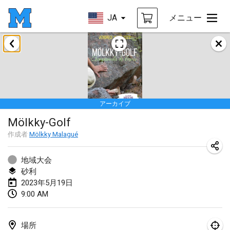
JA
メニュー
2023年1月
LE Tournoi de Noël
2023年1月14日
|
フランス
アーカイブ
Indoor Polish Championship - Halowe Mistrzostwa Polski w Mölkky
Mölkky-Golf
2023年1月14日
|
ポーランド
作成者
Mölkky Malagué
Tournoi Mixte ASPTTOM
2023年1月21日
|
フランス
地域大会
砂利
Tournoi de Mölkky - Lesfous Dubâtonvaigeois
2023年5月19日
9:00 AM
2023年1月28日
|
フランス
US Mölkky Winter
場所