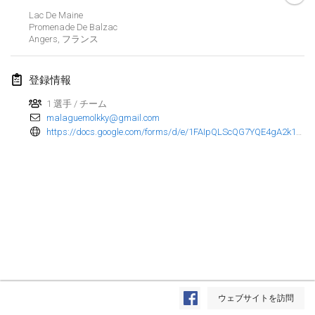
2023年1月29日
|
アメリカ合衆国
Lac De Maine
Promenade De Balzac
Angers
,
フランス
2023年2月
Open Grégorien
登録情報
2023年2月4日
|
フランス
1 選手 / チーム
malaguemolkky@gmail.com
SingeliDuppeli
https://docs.google.com/forms/d/e/1FAIpQLScQG7YQE4gA2k13GU2ZWwJLXiSCsEntENgaEUE763CekXQq5Q/viewform
2023年2月4日
|
フィンランド
SM HalliMölkky - Finnish Championship
2023年2月11日
|
フィンランド
Indoor de la CASAS
2023年2月18日
|
フランス
Faschings-Mölkky
リストを表示
2023年2月19日
|
ドイツ
ウェブサイトを訪問
表示中
243
トーナメント
監修:
Mölkk Your World