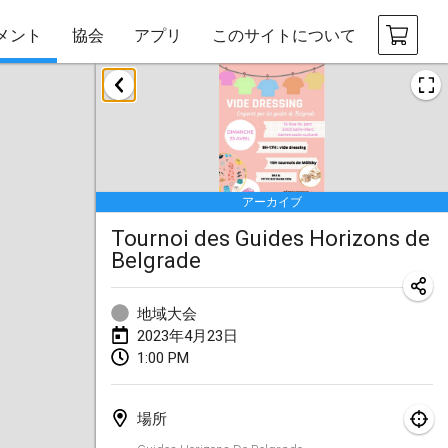
メント
協会
アプリ
このサイトについて
2023年1月
LE Tournoi de Noël
2023年1月14日
|
フランス
アーカイブ
Indoor Polish Championship - Halowe Mistrzostwa Polski w Mölkky
Tournoi des Guides Horizons de
2023年1月14日
|
ポーランド
Belgrade
Tournoi Mixte ASPTTOM
2023年1月21日
|
フランス
地域大会
2023年4月23日
Tournoi de Mölkky - Lesfous Dubâtonvaigeois
1:00 PM
2023年1月28日
|
フランス
場所
US Mölkky Winter