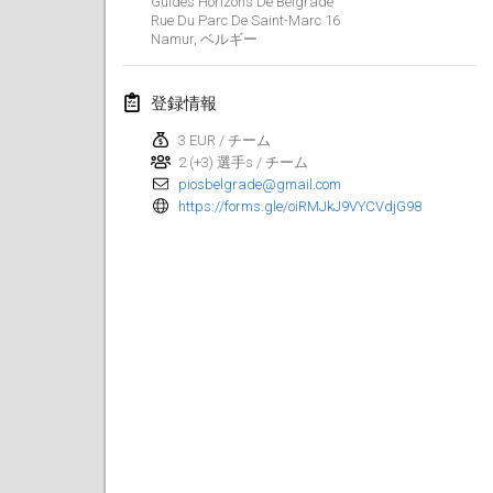
Guides Horizons De Belgrade
2023年1月29日
|
アメリカ合衆国
Rue Du Parc De Saint-Marc
16
Namur
,
ベルギー
2023年2月
登録情報
Open Grégorien
2023年2月4日
|
フランス
3 EUR / チーム
2 (+3) 選手s / チーム
piosbelgrade@gmail.com
SingeliDuppeli
https://forms.gle/oiRMJkJ9VYCVdjG98
2023年2月4日
|
フィンランド
SM HalliMölkky - Finnish Championship
2023年2月11日
|
フィンランド
Indoor de la CASAS
2023年2月18日
|
フランス
Faschings-Mölkky
2023年2月19日
|
ドイツ