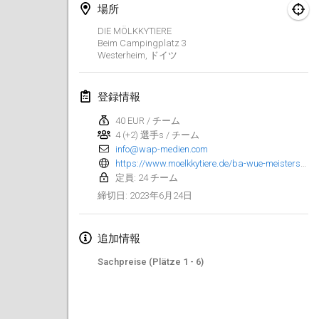
2023年1月29日
|
アメリカ合衆国
場所
DIE MÖLKKYTIERE
2023年2月
Beim Campingplatz
3
Westerheim
,
ドイツ
Open Grégorien
2023年2月4日
|
フランス
登録情報
40 EUR / チーム
SingeliDuppeli
4 (+2) 選手s / チーム
2023年2月4日
|
フィンランド
info@wap-medien.com
https://www.moelkkytiere.de/ba-wue-meisterschaften/anmeldung/index.html
SM HalliMölkky - Finnish Championship
定員: 24 チーム
2023年2月11日
|
フィンランド
2023年6月24日
締切日
:
Indoor de la CASAS
追加情報
2023年2月18日
|
フランス
Sachpreise (Plätze 1 - 6)
Faschings-Mölkky
2023年2月19日
|
ドイツ