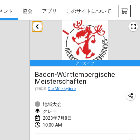
メント
協会
アプリ
このサイトについて
2023年1月
LE Tournoi de Noël
2023年1月14日
|
フランス
アーカイブ
Indoor Polish Championship - Halowe Mistrzostwa Polski w Mölkky
Baden-Württembergische
2023年1月14日
|
ポーランド
Meisterschaften
Tournoi Mixte ASPTTOM
作成者
Die Mölkkytiere
2023年1月21日
|
フランス
地域大会
Tournoi de Mölkky - Lesfous Dubâtonvaigeois
クレー
2023年7月8日
2023年1月28日
|
フランス
10:00 AM
US Mölkky Winter