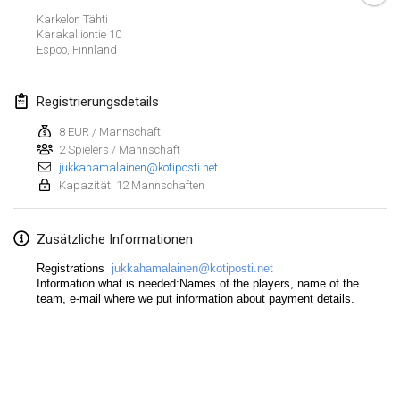
19. Jan. 2020
|
Frankreich
Karkelon Tähti
Karakalliontie
10
Tournoi d'Hiver
Espoo
,
Finnland
25. Jan. 2020
|
Frankreich
Registrierungsdetails
Tournoi de Mölkky - Lesfous Dubâtonvaigeois
25. Jan. 2020
|
Frankreich
8 EUR / Mannschaft
2 Spielers / Mannschaft
jukkahamalainen@kotiposti.net
Februar 2020
Kapazität: 12 Mannschaften
Open de l'Ourse
Zusätzliche Informationen
1. Feb. 2020
|
Belgien
Registrations
jukkahamalainen@kotiposti.net
Möl'Krêpes
Information what is needed:Names of the players, name of the
team, e-mail where we put information about payment details.
1. Feb. 2020
|
Frankreich
Liekki Cup
Liste anzeigen
1. Feb. 2020
|
Finnland
166
Turnieren angezeigt
Kuratiert von
Mölkk Your World