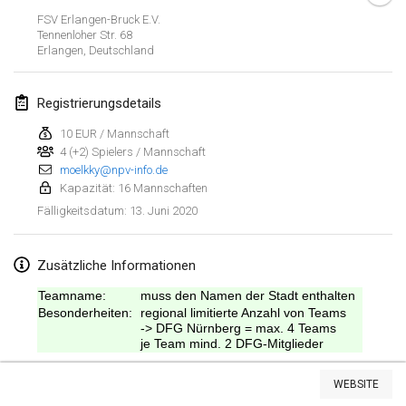
19. Jan. 2020
|
Frankreich
FSV Erlangen-Bruck E.V.
Tennenloher Str. 68
Tournoi d'Hiver
Erlangen
,
Deutschland
25. Jan. 2020
|
Frankreich
Registrierungsdetails
Tournoi de Mölkky - Lesfous Dubâtonvaigeois
25. Jan. 2020
|
Frankreich
10 EUR / Mannschaft
4 (+2) Spielers / Mannschaft
moelkky@npv-info.de
Februar 2020
Kapazität: 16 Mannschaften
13. Juni 2020
Fälligkeitsdatum
:
Open de l'Ourse
1. Feb. 2020
|
Belgien
Zusätzliche Informationen
Möl'Krêpes
Teamname:
muss den Namen der Stadt enthalten
1. Feb. 2020
|
Frankreich
Besonderheiten:
regional limitierte Anzahl von Teams
-> DFG Nürnberg = max. 4 Teams
je Team mind. 2 DFG-Mitglieder
Liekki Cup
Liste anzeigen
1. Feb. 2020
|
Finnland
WEBSITE
166
Turnieren angezeigt
Kuratiert von
Mölkk Your World