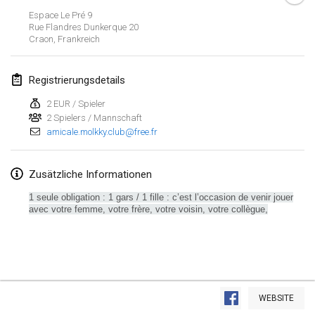
19. Jan. 2020
|
Frankreich
Espace Le Pré 9
Rue Flandres Dunkerque
20
Tournoi d'Hiver
Craon
,
Frankreich
25. Jan. 2020
|
Frankreich
Registrierungsdetails
Tournoi de Mölkky - Lesfous Dubâtonvaigeois
25. Jan. 2020
|
Frankreich
2 EUR / Spieler
2 Spielers / Mannschaft
amicale.molkky.club@free.fr
Februar 2020
Open de l'Ourse
Zusätzliche Informationen
1. Feb. 2020
|
Belgien
1 seule obligation : 1 gars / 1 fille : c’est l’occasion de venir jouer
avec votre femme, votre frère, votre voisin, votre collègue,
Möl'Krêpes
1. Feb. 2020
|
Frankreich
Liekki Cup
Liste anzeigen
1. Feb. 2020
|
Finnland
WEBSITE
166
Turnieren angezeigt
Kuratiert von
Mölkk Your World