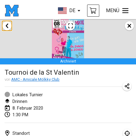
DE
MENÜ
Januar 2020
New Year's Throw Mölkky
1. Jan. 2020
|
Tschechische Republik
Archiviert
Tournoi Mixte ASPTTOM
Tournoi de la St Valentin
11. Jan. 2020
|
Frankreich
von
AMC - Amicale Mölkky Club
Morukku tama League
12. Jan. 2020
|
Japan
Lokales Turnier
Drinnen
Ystävyysturnaus
8. Februar 2020
1:30 PM
18. Jan. 2020
|
Finnland
Individuel du Garo
Standort