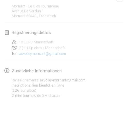
19. Jan. 2020
|
Frankreich
Mornant - Le Clos Fournereau
Avenue De Verdun
1
Tournoi d'Hiver
Mornant 69440
,
Frankreich
25. Jan. 2020
|
Frankreich
Registrierungsdetails
Tournoi de Mölkky - Lesfous Dubâtonvaigeois
25. Jan. 2020
|
Frankreich
10 EUR / Mannschaft
2 (+1) Spielers / Mannschaft
asvolleymornant@gmail.com
Februar 2020
Open de l'Ourse
Zusätzliche Informationen
1. Feb. 2020
|
Belgien
Renseignements:
asvolleymornant@gmail.com
Inscriptions: lien bientot en ligne
Möl'Krêpes
(12€ sur place)
2 mini tournois de 2H chacun
1. Feb. 2020
|
Frankreich
Liekki Cup
Liste anzeigen
1. Feb. 2020
|
Finnland
166
Turnieren angezeigt
Kuratiert von
Mölkk Your World